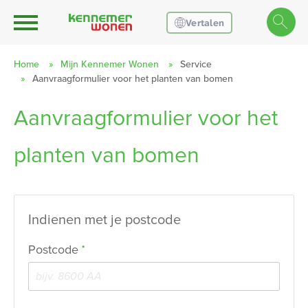
Ga naar Hoofd
Naar de homepage
Vertalen
Home
Mijn Kennemer Wonen
Service
Aanvraagformulier voor het planten van bomen
Naar hoofdinhoud
Naar hoofdnavigatiemenu
Naar zoeken
Aanvraagformulier voor het
planten van bomen
Indienen met je postcode
Verplicht veld
Postcode
*
Verplicht veld