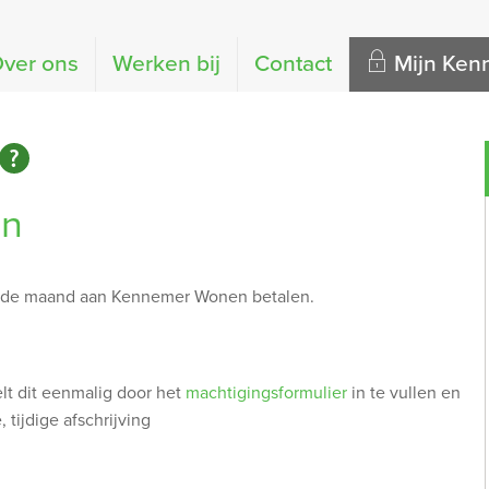
ver ons
Werken bij
Contact
Mijn Ke
en
an de maand aan Kennemer Wonen betalen.
elt dit eenmalig door het
machtigingsformulier
in te vullen en
 tijdige afschrijving