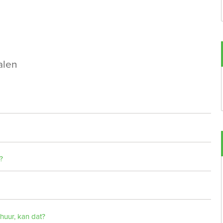
alen
?
huur, kan dat?