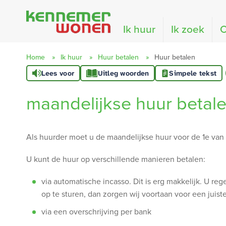
Naar de homepage
Ik huur
Ik zoek
O
Home
Ik huur
Huur betalen
Huur betalen
Lees voor
Uitleg woorden
Simpele tekst
Naar hoofdinhoud
Naar hoofdnavigatiemenu
Naar zoeken
maandelijkse huur betal
Als huurder moet u de maandelijkse huur voor de 1e v
U kunt de huur op verschillende manieren betalen:
via automatische incasso. Dit is erg makkelijk. U reg
op te sturen, dan zorgen wij voortaan voor een juiste,
via een overschrijving per bank