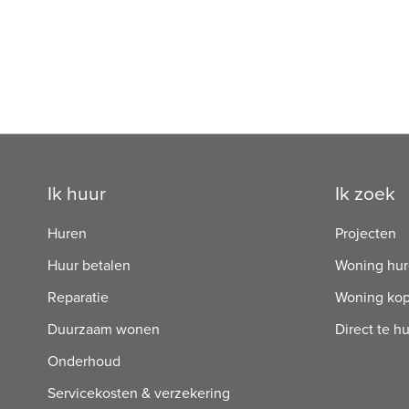
Contactinformatie
Ik huur
Ik zoek
Huren
Projecten
Huur betalen
Woning hu
Reparatie
Woning ko
Duurzaam wonen
Direct te h
Onderhoud
Servicekosten & verzekering