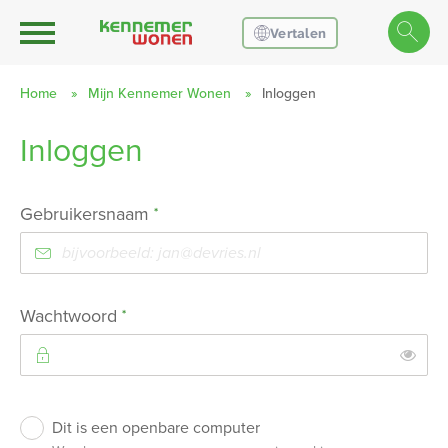
Ga naar Hoofd
Naar de homepage
Vertalen
Home
Mijn Kennemer Wonen
Inloggen
Inloggen
Naar hoofdinhoud
Naar hoofdnavigatiemenu
Naar zoeken
Verplicht veld
Gebruikersnaam
*
Verplicht veld
Wachtwoord
*
Toon
Inloggen
Dit is een openbare computer