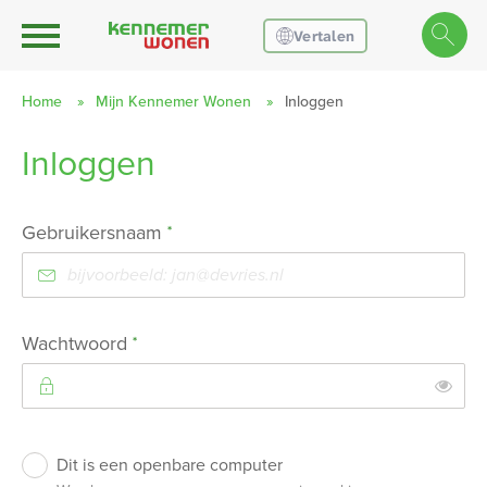
Ga naar Hoofd
Naar de homepage
Vertalen
Home
Mijn Kennemer Wonen
Inloggen
Inloggen
Naar hoofdinhoud
Naar hoofdnavigatiemenu
Naar zoeken
Verplicht veld
Gebruikersnaam
*
Verplicht veld
Wachtwoord
*
Toon
Inloggen
Dit is een openbare computer