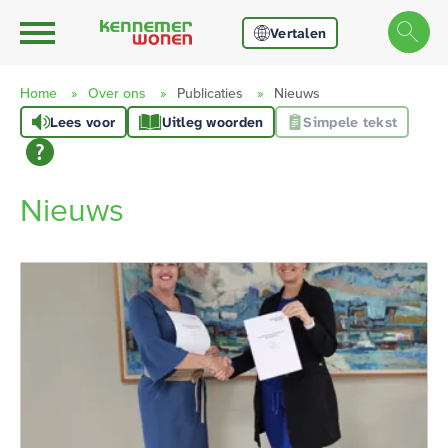
Ga naar Hoofd
Naar de homepage
Vertalen
Home
Over ons
Publicaties
Nieuws
Lees voor
Uitleg woorden
Simpele tekst
Naar hoofdinhoud
Naar hoofdnavigatiemenu
Naar zoeken
Nieuws