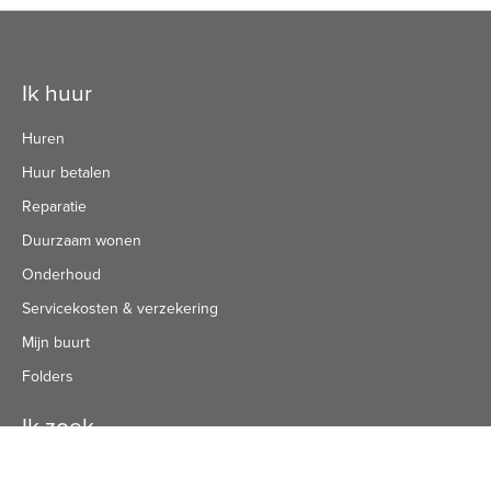
Contactinformatie
Ik huur
Huren
Huur betalen
Reparatie
Duurzaam wonen
Onderhoud
Servicekosten & verzekering
Mijn buurt
Folders
Ik zoek
Projecten