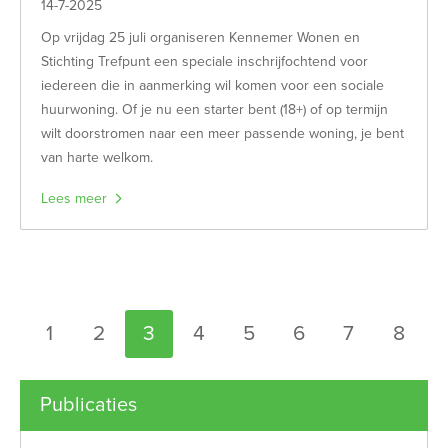
14-7-2025
Op vrijdag 25 juli organiseren Kennemer Wonen en
Stichting Trefpunt een speciale inschrijfochtend voor
iedereen die in aanmerking wil komen voor een sociale
huurwoning. Of je nu een starter bent (18+) of op termijn
wilt doorstromen naar een meer passende woning, je bent
van harte welkom.
Lees meer
Selecteer een pagina
1
2
3
4
5
6
7
8
Publicaties