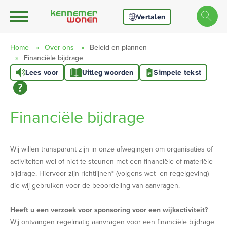
Ga naar Hoofd
Naar de homepage
Vertalen
Home
Over ons
Beleid en plannen
Financiële bijdrage
Lees voor
Uitleg woorden
Simpele tekst
Naar hoofdinhoud
Naar hoofdnavigatiemenu
Naar zoeken
Financiële bijdrage
Wij willen transparant zijn in onze afwegingen om organisaties of
activiteiten wel of niet te steunen met een financiële of materiële
bijdrage. Hiervoor zijn richtlijnen* (volgens wet- en regelgeving)
die wij gebruiken voor de beoordeling van aanvragen.
Heeft u een verzoek voor sponsoring voor een wijkactiviteit?
Wij ontvangen regelmatig aanvragen voor een financiële bijdrage