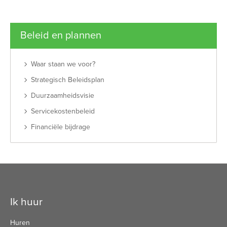
Beleid en plannen
Waar staan we voor?
Strategisch Beleidsplan
Duurzaamheidsvisie
Servicekostenbeleid
Financiële bijdrage
Contactinformatie
Ik huur
Huren