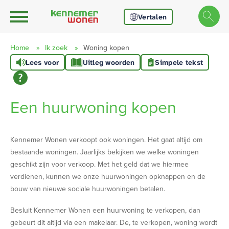
Ga naar Hoofd
Naar de homepage
Vertalen
Home
Ik zoek
Woning kopen
Lees voor
Uitleg woorden
Simpele tekst
Naar hoofdinhoud
Naar hoofdnavigatiemenu
Naar zoeken
Een huurwoning kopen
Kennemer Wonen verkoopt ook woningen. Het gaat altijd om
bestaande woningen. Jaarlijks bekijken we welke woningen
geschikt zijn voor verkoop. Met het geld dat we hiermee
verdienen, kunnen we onze huurwoningen opknappen en de
bouw van nieuwe sociale huurwoningen betalen.
Besluit Kennemer Wonen een huurwoning te verkopen, dan
gebeurt dit altijd via een makelaar. De, te verkopen, woning wordt