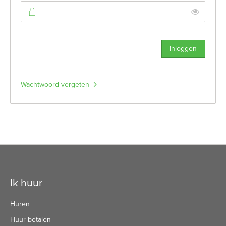
Toon
Inloggen
Wachtwoord vergeten
Contactinformatie
Ik huur
Huren
Huur betalen