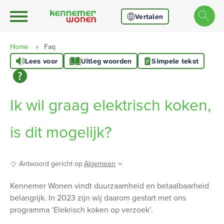
Ga naar Hoofd
Naar de homepage
Vertalen
Home
Faq
Lees voor
Uitleg woorden
Simpele tekst
Naar hoofdinhoud
Naar hoofdnavigatiemenu
Naar zoeken
Ik wil graag elektrisch koken,
is dit mogelijk?
Antwoord gericht op
Algemeen
Algemeen
Kennemer Wonen vindt duurzaamheid en betaalbaarheid
belangrijk. In 2023 zijn wij daarom gestart met ons
programma ‘Elekrisch koken op verzoek’.