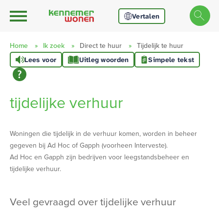
Ga naar Hoofd
Naar de homepage
Vertalen
Home
Ik zoek
Direct te huur
Tijdelijk te huur
Lees voor
Uitleg woorden
Simpele tekst
Naar hoofdinhoud
Naar hoofdnavigatiemenu
Naar zoeken
tijdelijke verhuur
Woningen die tijdelijk in de verhuur komen, worden in beheer
gegeven bij Ad Hoc of Gapph (voorheen Interveste).
Ad Hoc en Gapph zijn bedrijven voor leegstandsbeheer en
tijdelijke verhuur.
veel gevraagd over tijdelijke verhuur