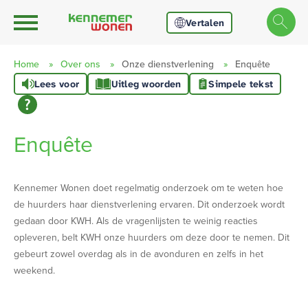
Ga naar Hoofd
Naar de homepage
Vertalen
Home
Over ons
Onze dienstverlening
Enquête
Lees voor
Uitleg woorden
Simpele tekst
Naar hoofdinhoud
Naar hoofdnavigatiemenu
Naar zoeken
Enquête
Kennemer Wonen doet regelmatig onderzoek om te weten hoe
de huurders haar dienstverlening ervaren. Dit onderzoek wordt
gedaan door KWH. Als de vragenlijsten te weinig reacties
opleveren, belt KWH onze huurders om deze door te nemen. Dit
gebeurt zowel overdag als in de avonduren en zelfs in het
weekend.