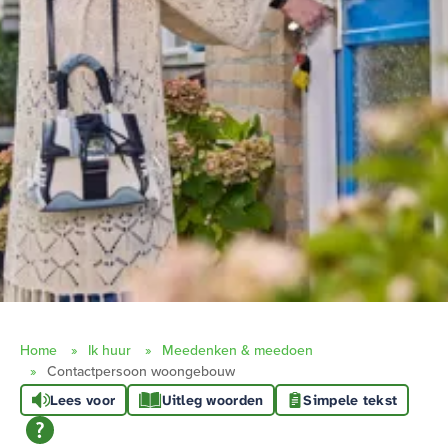
Home
Ik huur
Meedenken & meedoen
Contactpersoon woongebouw
Lees voor
Uitleg woorden
Simpele tekst