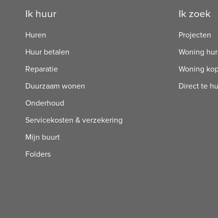
Contactinformatie
Ik huur
Ik zoek
Huren
Projecten
Huur betalen
Woning hu
Reparatie
Woning ko
Duurzaam wonen
Direct te h
Onderhoud
Servicekosten & verzekering
Mijn buurt
Folders