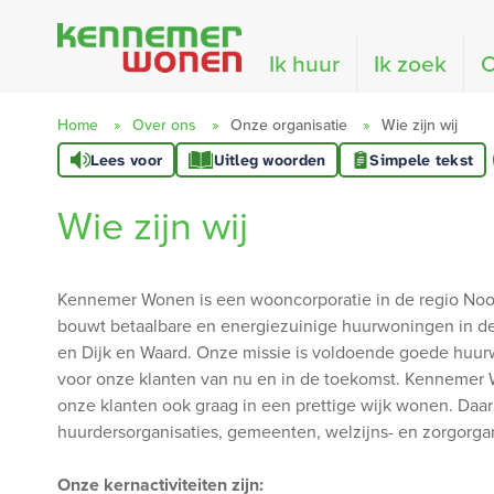
Naar de homepage
Ik huur
Ik zoek
O
Home
Over ons
Onze organisatie
Wie zijn wij
Lees voor
Uitleg woorden
Simpele tekst
Naar hoofdinhoud
Naar hoofdnavigatiemenu
Naar zoeken
Wie zijn wij
Kennemer Wonen is een wooncorporatie in de regio No
bouwt betaalbare en energiezuinige huurwoningen in de
en Dijk en Waard. Onze missie is voldoende goede huu
voor onze klanten van nu en in de toekomst. Kennemer W
onze klanten ook graag in een prettige wijk wonen. Da
huurdersorganisaties, gemeenten, welzijns- en zorgorgan
Onze kernactiviteiten zijn: