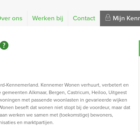
ver ons
Werken bij
Contact
Mijn Ke
ord-Kennemerland. Kennemer Wonen verhuurt, verbetert en
 gemeenten Alkmaar, Bergen, Castricum, Heiloo, Uitgeest
rwoningen met passende woonlasten in gevarieerde wijken
onen beseft dat wonen niet stopt bij de voordeur, maar dat
araan werken we samen met (toekomstige) bewoners,
isaties en marktpartijen.