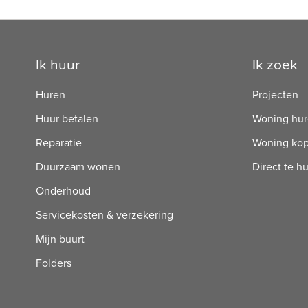
Contactinformatie
Ik huur
Ik zoek
Huren
Projecten
Huur betalen
Woning hu
Reparatie
Woning ko
Duurzaam wonen
Direct te h
Onderhoud
Servicekosten & verzekering
Mijn buurt
Folders