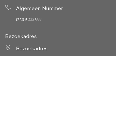
Algemeen Nummer
(072) 8 222 888
Bezoekadres
Bezoekadres
Schuine Hondsbosschelaan 45
1851 HN Heiloo
Facebook
LinkedIn
© Stichting Kennemer Wonen