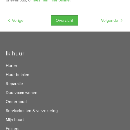
brievenbus, of
lees hem hier online
!
Overzicht
Vorige
Volgende
Contactinformatie
Ik huur
Huren
Huur betalen
Reparatie
Duurzaam wonen
Onderhoud
Servicekosten & verzekering
Mijn buurt
Folders