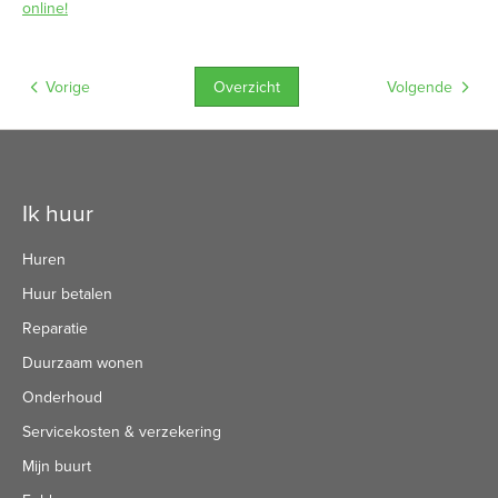
online!
Overzicht
Vorige
Volgende
Contactinformatie
Ik huur
Huren
Huur betalen
Reparatie
Duurzaam wonen
Onderhoud
Servicekosten & verzekering
Mijn buurt