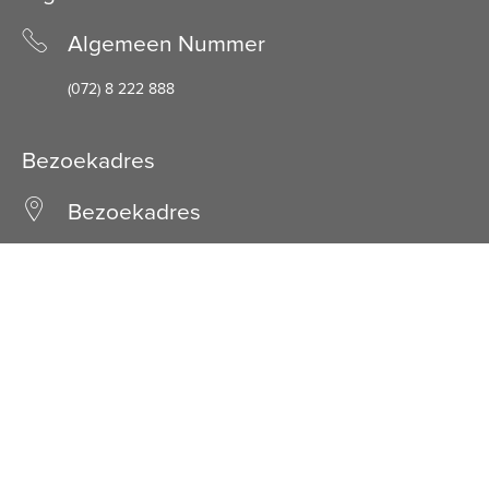
Algemeen Nummer
(072) 8 222 888
Bezoekadres
Bezoekadres
Schuine Hondsbosschelaan 45
1851 HN Heiloo
Facebook
LinkedIn
© Stichting Kennemer Wonen