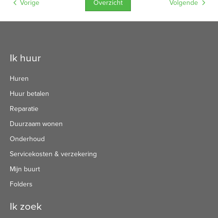
Overzicht
Vorige
Volgende
Contactinformatie
Ik huur
Huren
Huur betalen
Reparatie
Duurzaam wonen
Onderhoud
Servicekosten & verzekering
Mijn buurt
Folders
Ik zoek