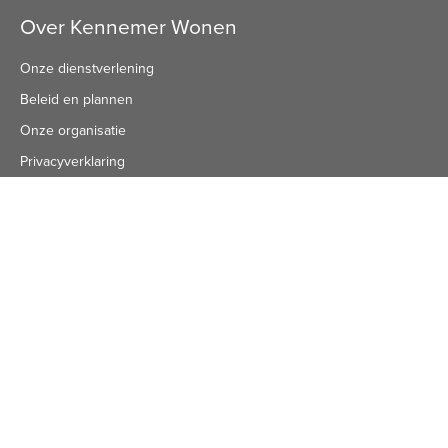
Over Kennemer Wonen
Onze dienstverlening
Beleid en plannen
Onze organisatie
Privacyverklaring
Publicaties
Algemeen nummer
Algemeen Nummer
(072) 8 222 888
Bezoekadres
Bezoekadres