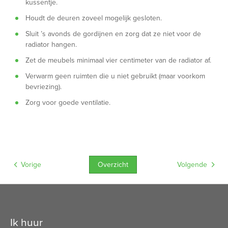
kussentje.
Houdt de deuren zoveel mogelijk gesloten.
Sluit ’s avonds de gordijnen en zorg dat ze niet voor de
radiator hangen.
Zet de meubels minimaal vier centimeter van de radiator af.
Verwarm geen ruimten die u niet gebruikt (maar voorkom
bevriezing).
Zorg voor goede ventilatie.
Overzicht
Vorige
Volgende
Contactinformatie
Ik huur