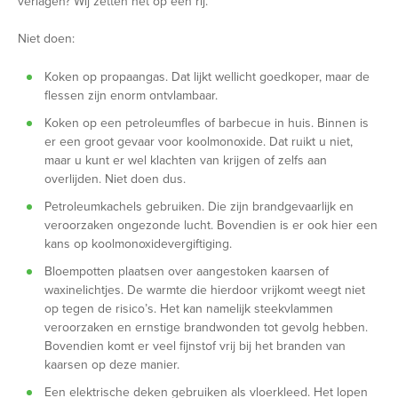
verlagen? Wij zetten het op een rij.
Niet doen:
Koken op propaangas. Dat lijkt wellicht goedkoper, maar de
flessen zijn enorm ontvlambaar.
Koken op een petroleumfles of barbecue in huis. Binnen is
er een groot gevaar voor koolmonoxide. Dat ruikt u niet,
maar u kunt er wel klachten van krijgen of zelfs aan
overlijden. Niet doen dus.
Petroleumkachels gebruiken. Die zijn brandgevaarlijk en
veroorzaken ongezonde lucht. Bovendien is er ook hier een
kans op koolmonoxidevergiftiging.
Bloempotten plaatsen over aangestoken kaarsen of
waxinelichtjes. De warmte die hierdoor vrijkomt weegt niet
op tegen de risico’s. Het kan namelijk steekvlammen
veroorzaken en ernstige brandwonden tot gevolg hebben.
Bovendien komt er veel fijnstof vrij bij het branden van
kaarsen op deze manier.
Een elektrische deken gebruiken als vloerkleed. Het lopen