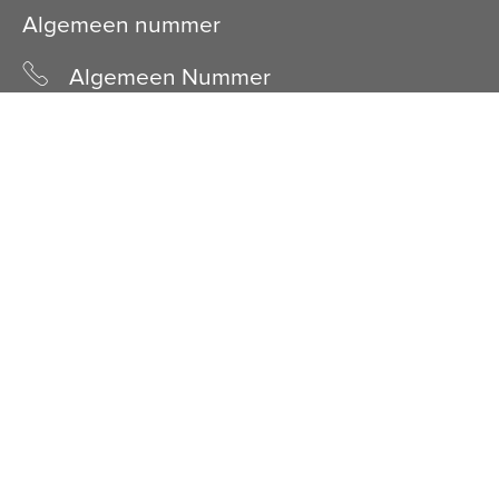
Algemeen nummer
Algemeen Nummer
(072) 8 222 888
Bezoekadres
Bezoekadres
Schuine Hondsbosschelaan 45
1851 HN Heiloo
Facebook
LinkedIn
© Stichting Kennemer Wonen