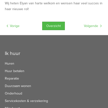
Wij heten Elyan van harte welkom en wensen haar veel succes in
haar nieuwe rol!
Overzicht
Vorige
Volgende
Contactinformatie
Ik huur
Huren
Huur betalen
Reparatie
Duurzaam wonen
Onderhoud
Servicekosten & verzekering