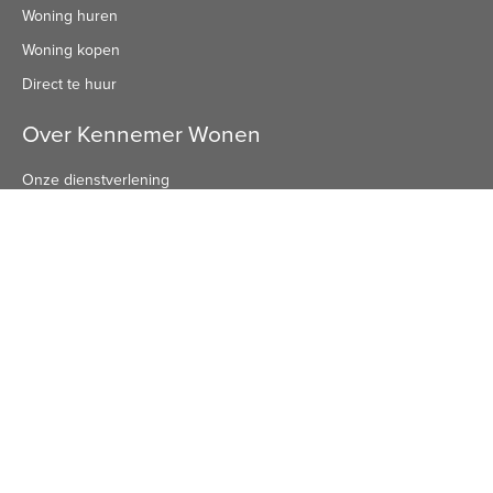
Woning huren
Woning kopen
Direct te huur
Over Kennemer Wonen
Onze dienstverlening
Beleid en plannen
Onze organisatie
Privacyverklaring
Publicaties
Algemeen nummer
Algemeen Nummer
(072) 8 222 888