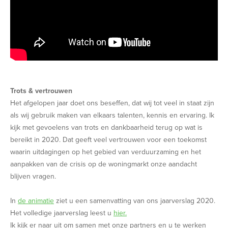
Trots & vertrouwen
Het afgelopen jaar doet ons beseffen, dat wij tot veel in staat zijn
als wij gebruik maken van elkaars talenten, kennis en ervaring. Ik
kijk met gevoelens van trots en dankbaarheid terug op wat is
bereikt in 2020. Dat geeft veel vertrouwen voor een toekomst
waarin uitdagingen op het gebied van verduurzaming en het
aanpakken van de crisis op de woningmarkt onze aandacht
blijven vragen.
In
de animatie
ziet u een samenvatting van ons jaarverslag 2020.
Het volledige jaarverslag leest u
hier.
Ik kijk er naar uit om samen met onze partners en u te werken