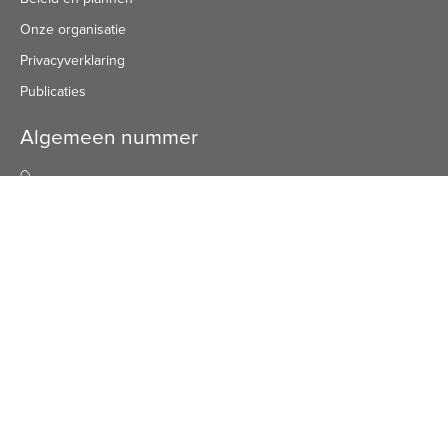
Onze organisatie
Privacyverklaring
Publicaties
Algemeen nummer
Algemeen Nummer
(072) 8 222 888
Bezoekadres
Bezoekadres
Schuine Hondsbosschelaan 45
1851 HN Heiloo