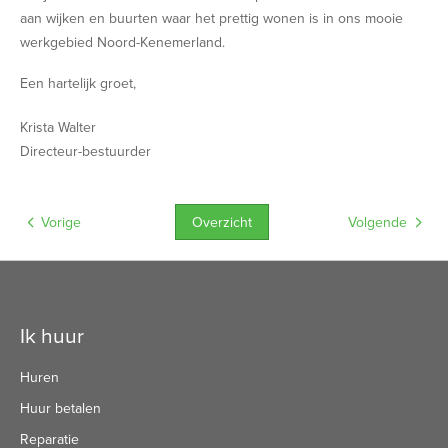
aan wijken en buurten waar het prettig wonen is in ons mooie
werkgebied Noord-Kenemerland.
Een hartelijk groet,
Krista Walter
Directeur-bestuurder
Overzicht
Vorige
Volgende
Contactinformatie
Ik huur
Huren
Huur betalen
Reparatie