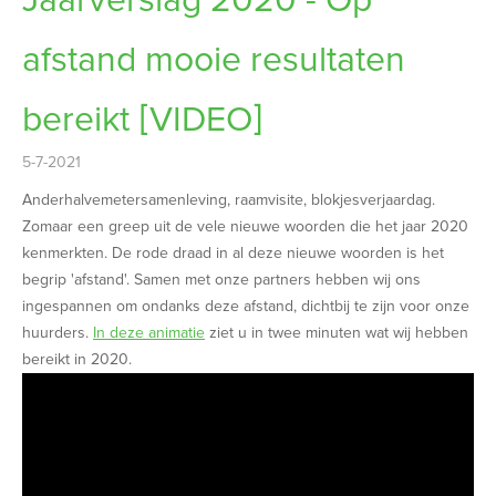
Jaarverslag 2020 - Op
afstand mooie resultaten
bereikt [VIDEO]
5-7-2021
Anderhalvemetersamenleving, raamvisite, blokjesverjaardag.
Zomaar een greep uit de vele nieuwe woorden die het jaar 2020
kenmerkten. De rode draad in al deze nieuwe woorden is het
begrip 'afstand'. Samen met onze partners hebben wij ons
ingespannen om ondanks deze afstand, dichtbij te zijn voor onze
huurders.
In deze animatie
ziet u in twee minuten wat wij hebben
bereikt in 2020.