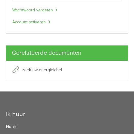
Wachtwoord vergeten
Account activeren
Gerelateerde documenten
zoek uw energielabel
Contactinformatie
Ik huur
Huren