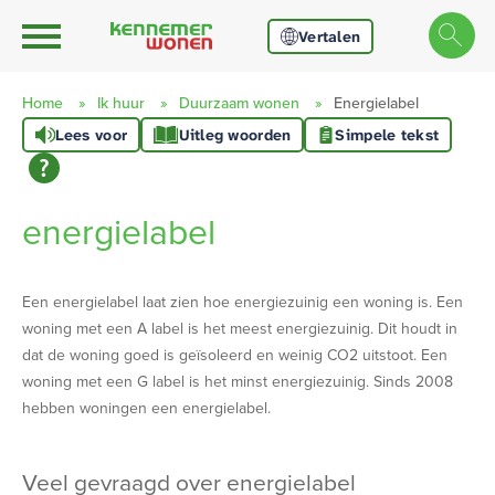
Ga naar Hoofd
Naar de homepage
Vertalen
Home
Ik huur
Duurzaam wonen
Energielabel
Lees voor
Uitleg woorden
Simpele tekst
Naar hoofdinhoud
Naar hoofdnavigatiemenu
Naar zoeken
energielabel
Een energielabel laat zien hoe energiezuinig een woning is. Een
woning met een A label is het meest energiezuinig. Dit houdt in
dat de woning goed is geïsoleerd en weinig CO2 uitstoot. Een
woning met een G label is het minst energiezuinig. Sinds 2008
hebben woningen een energielabel.
veel gevraagd over energielabel