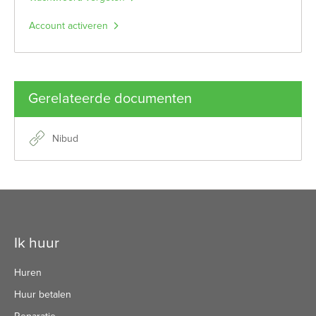
Account activeren
Gerelateerde documenten
Nibud
Contactinformatie
Ik huur
Huren
Huur betalen