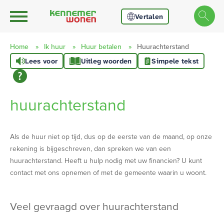
Ga naar Hoofd
Naar de homepage
Vertalen
Home
Ik huur
Huur betalen
Huurachterstand
Lees voor
Uitleg woorden
Simpele tekst
Naar hoofdinhoud
Naar hoofdnavigatiemenu
Naar zoeken
huurachterstand
Als de huur niet op tijd, dus op de eerste van de maand, op onze
rekening is bijgeschreven, dan spreken we van een
huurachterstand. Heeft u hulp nodig met uw financien? U kunt
contact met ons opnemen of met de gemeente waarin u woont.
veel gevraagd over huurachterstand