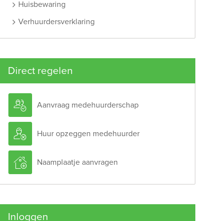
Huisbewaring
Verhuurdersverklaring
Direct regelen

Aanvraag medehuurderschap

Huur opzeggen medehuurder

Naamplaatje aanvragen
Inloggen