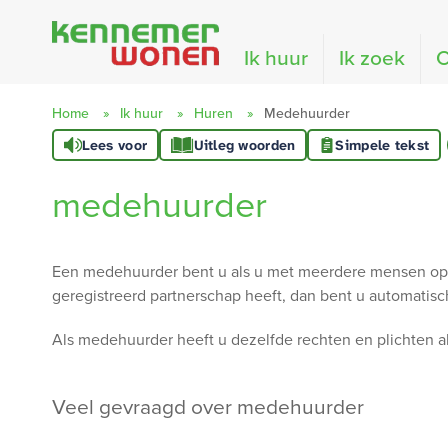
Naar de homepage
Ik huur
Ik zoek
O
Home
Ik huur
Huren
Medehuurder
Lees voor
Uitleg woorden
Simpele tekst
Naar hoofdinhoud
Naar hoofdnavigatiemenu
Naar zoeken
medehuurder
Een medehuurder bent u als u met meerdere mensen op 
geregistreerd partnerschap heeft, dan bent u automatis
Als medehuurder heeft u dezelfde rechten en plichten a
veel gevraagd over medehuurder