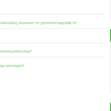
huishouding duurzaam en gemeenschappelijk is?
g medehuurderschap?
chap aanvragen?