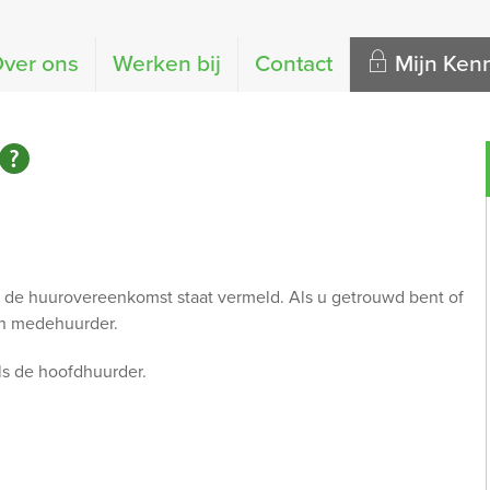
ver ons
Werken bij
Contact
Mijn Ke
de huurovereenkomst staat vermeld. Als u getrouwd bent of
ch medehuurder.
ls de hoofdhuurder.